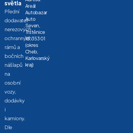
světla
Areál
Přední
Autobazar
Auto
dodavatel
Seven,
nerezových
Trstěnice
ochranných
18, 353 01
(okres
rámů a
Cheb,
bočních
Karlovarský
nášlapů
kraj)
na
osobní
vozy,
dodávky
i
kamiony.
Dle