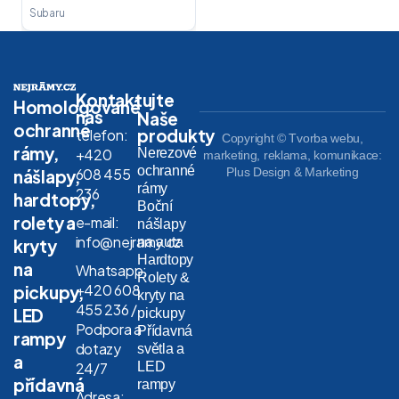
Subaru
Kontaktujte
Homologované
nás
Naše
ochranné
produkty
telefon:
Copyright © Tvorba webu,
rámy,
Nerezové
+420
marketing, reklama, komunikace:
ochranné
608 455
Plus Design & Marketing
nášlapy,
rámy
236
hardtopy,
Boční
rolety a
e-mail:
nášlapy
info@nejramy.cz
na auta
kryty
Hardtopy
na
Whatsapp:
Rolety &
+420 608
pickupy,
kryty na
455 236 /
LED
pickupy
Podpora a
Přídavná
rampy
dotazy
světla a
a
LED
24/7
přídavná
rampy
Adresa: