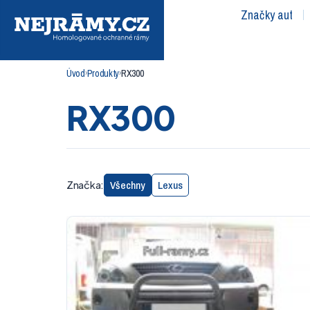
Značky aut
Úvod
Produkty
RX300
›
›
RX300
Všechny
Lexus
Značka: