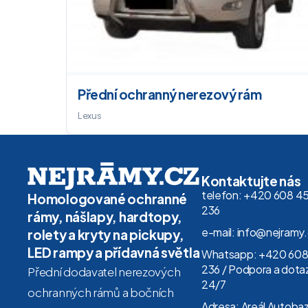
Přední ochranný nerezový rám
Lexus
Kontaktujte nás
telefon: +420 608 4
Homologované ochranné
236
rámy, nášlapy, hardtopy,
e-mail: info@nejramy
rolety a kryty na pickupy,
LED rampy a přídavná světla
Whatsapp: +420 608
236 / Podpora a dota
Přední dodavatel nerezových
24/7
ochranných rámů a bočních
Adresa: Areál Autoba