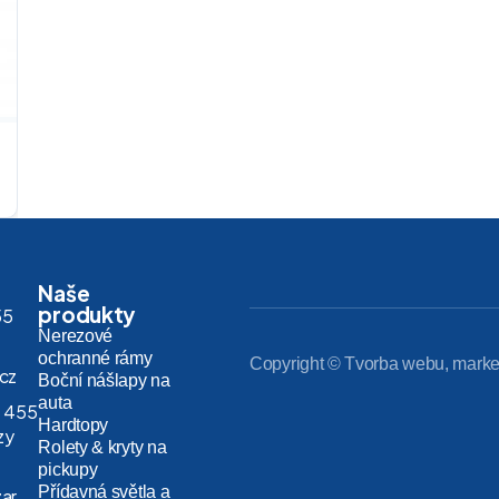
Naše
produkty
55
Nerezové
ochranné rámy
Copyright © Tvorba webu, marke
.cz
Boční nášlapy na
auta
 455
Hardtopy
zy
Rolety & kryty na
pickupy
Přídavná světla a
zar