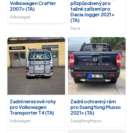
Volkswagen Crafter
přizpůsobený pro
2007> (TA)
tažné zařízení pro
Dacia Jogger 2021>
Volkswagen
(TA)
Dacia
Zadní nerezové rohy
Zadní ochranný rám
pro Volkswagen
pro SsangYong Musso
Transporter T4 (TA)
2021> (TA)
Volkswagen
SsangYong Musso