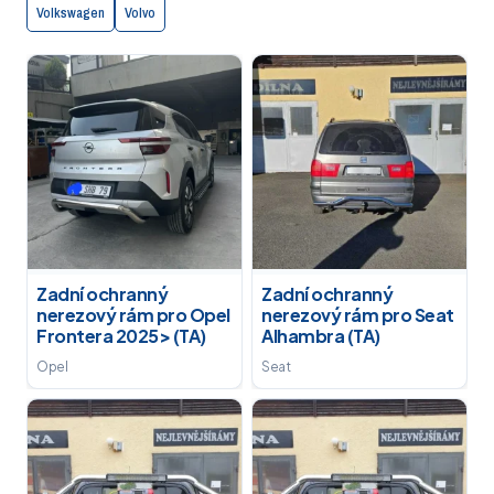
Volkswagen
Volvo
Zadní ochranný
Zadní ochranný
nerezový rám pro Opel
nerezový rám pro Seat
Frontera 2025> (TA)
Alhambra (TA)
Opel
Seat