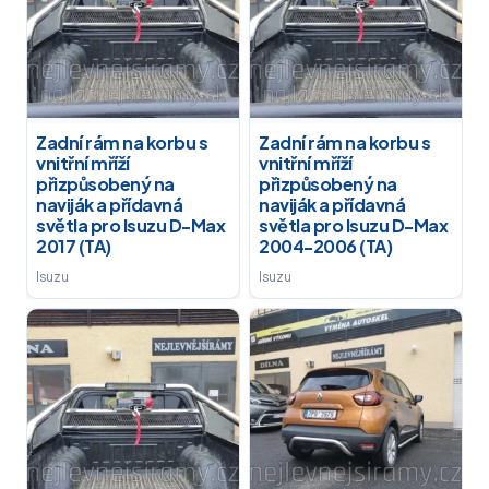
Zadní rám na korbu s
Zadní rám na korbu s
vnitřní mříží
vnitřní mříží
přizpůsobený na
přizpůsobený na
naviják a přídavná
naviják a přídavná
světla pro Isuzu D-Max
světla pro Isuzu D-Max
2017 (TA)
2004-2006 (TA)
Isuzu
Isuzu