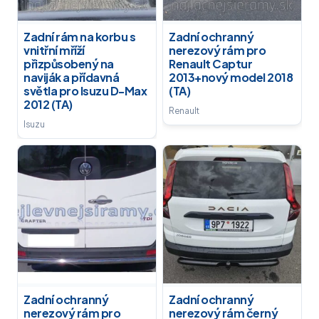
Zadní rám na korbu s
Zadní ochranný
vnitřní mříží
nerezový rám pro
přizpůsobený na
Renault Captur
naviják a přídavná
2013+nový model 2018
světla pro Isuzu D-Max
(TA)
2012 (TA)
Renault
Isuzu
Zadní ochranný
Zadní ochranný
nerezový rám pro
nerezový rám černý