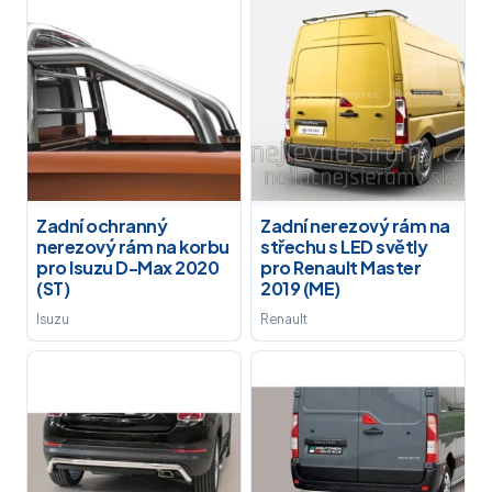
Zadní ochranný
Zadní nerezový rám na
nerezový rám na korbu
střechu s LED světly
pro Isuzu D-Max 2020
pro Renault Master
(ST)
2019 (ME)
Isuzu
Renault