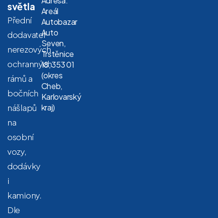
Adresa:
světla
Areál
Přední
Autobazar
Auto
dodavatel
Seven,
nerezových
Trstěnice
ochranných
18, 353 01
(okres
rámů a
Cheb,
bočních
Karlovarský
nášlapů
kraj)
na
osobní
vozy,
dodávky
i
kamiony.
Dle