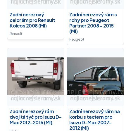
Zadní nerezový
Zadní nerezový rám s
celorám pro Renault
rohy pro Peugeot
Koleos 2008 (MI)
Partner 2008 – 2015
(MI)
Renault
Peugeot
Zadní nerezový rám –
Zadní nerezový rám na
dvojitá tyč pro Isuzu D-
korbu s textem pro
Max 2012-2016 (MI)
Isuzu D-Max 2007-
2012 (MI)
Isuzu