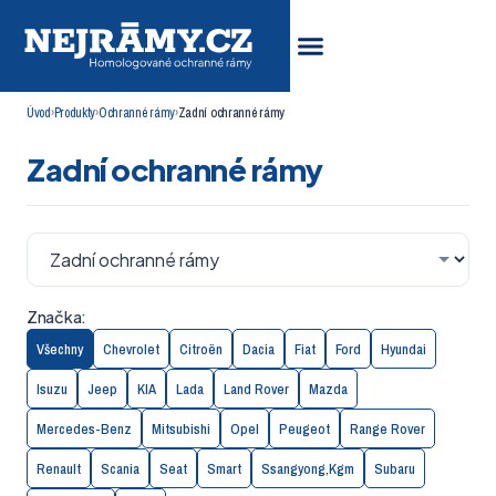
Úvod
›
Produkty
›
Ochranné rámy
›
Zadní ochranné rámy
Zadní ochranné rámy
Značka:
Všechny
Chevrolet
Citroën
Dacia
Fiat
Ford
Hyundai
Isuzu
Jeep
KIA
Lada
Land Rover
Mazda
Mercedes-Benz
Mitsubishi
Opel
Peugeot
Range Rover
Renault
Scania
Seat
Smart
Ssangyong,Kgm
Subaru