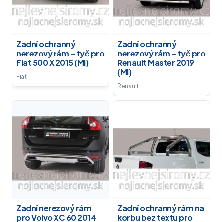
Zadní ochranný
Zadní ochranný
nerezový rám – tyč pro
nerezový rám – tyč pro
Fiat 500 X 2015 (MI)
Renault Master 2019
(MI)
Fiat
Renault
Zadní nerezový rám
Zadní ochranný rám na
pro Volvo XC 60 2014
korbu bez textu pro