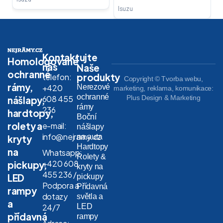
Isuzu
Kontaktujte
Homologované
nás
Naše
ochranné
produkty
telefon:
Copyright © Tvorba webu,
rámy,
Nerezové
+420
marketing, reklama, komunikace:
ochranné
608 455
Plus Design & Marketing
nášlapy,
rámy
236
hardtopy,
Boční
rolety a
e-mail:
nášlapy
info@nejramy.cz
na auta
kryty
Hardtopy
na
Whatsapp:
Rolety &
+420 608
pickupy,
kryty na
455 236 /
LED
pickupy
Podpora a
Přídavná
rampy
dotazy
světla a
a
LED
24/7
přídavná
rampy