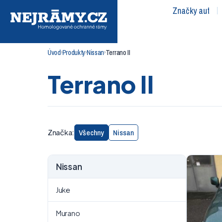
Značky aut
Úvod
Produkty
Nissan
Terrano II
›
›
›
Terrano II
Všechny
Nissan
Značka:
Nissan
Juke
Murano