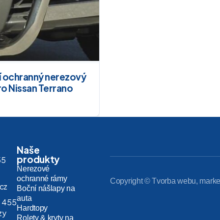
í ochranný nerezový
ro Nissan Terrano
Naše
produkty
55
Nerezové
ochranné rámy
Copyright © Tvorba webu, marke
.cz
Boční nášlapy na
auta
 455
Hardtopy
zy
Rolety & kryty na