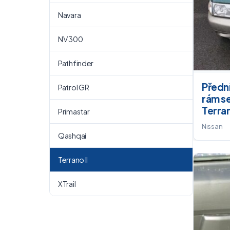
Navara
NV 300
Pathfinder
Předn
Patrol GR
rám se
Terran
Primastar
Nissan
Qashqai
Terrano II
XTrail