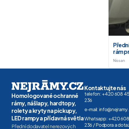
Předn
rám p
Nissan
Kontaktujte nás
telefon: +420 608 4
Homologované ochranné
236
rámy, nášlapy, hardtopy,
e-mail: info@nejramy
rolety a kryty na pickupy,
LED rampy a přídavná světla
Whatsapp: +420 608
236 / Podpora a dota
Přední dodavatel nerezových