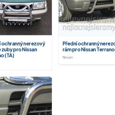
í ochranný nerezový
Přední ochranný nerez
 zuby pro Nissan
rám pro Nissan Terrano
o (TA)
Nissan