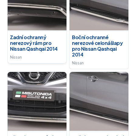
Zadní ochranný
Boční ochranné
nerezový rám pro
nerezové celonášlapy
Nissan Qashqai 2014
pro Nissan Qashqai
2014
Nissan
Nissan