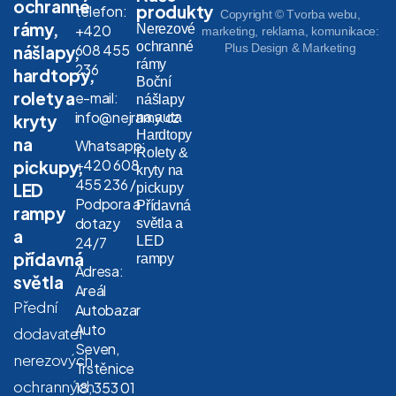
ochranné
produkty
telefon:
Copyright © Tvorba webu,
rámy,
Nerezové
+420
marketing, reklama, komunikace:
ochranné
608 455
Plus Design & Marketing
nášlapy,
rámy
236
hardtopy,
Boční
rolety a
e-mail:
nášlapy
info@nejramy.cz
na auta
kryty
Hardtopy
na
Whatsapp:
Rolety &
+420 608
pickupy,
kryty na
455 236 /
LED
pickupy
Podpora a
Přídavná
rampy
dotazy
světla a
a
LED
24/7
přídavná
rampy
Adresa:
světla
Areál
Přední
Autobazar
Auto
dodavatel
Seven,
nerezových
Trstěnice
ochranných
18, 353 01