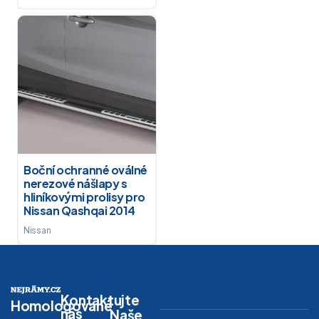
Boční ochranné oválné
nerezové nášlapy s
hliníkovými prolisy pro
Nissan Qashqai 2014
Nissan
Kontaktujte
Homologované
nás
Naše