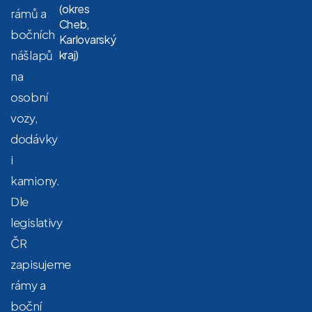
(okres
rámů a
Cheb,
bočních
Karlovarský
nášlapů
kraj)
na
osobní
vozy,
dodávky
i
kamiony.
Dle
legislativy
ČR
zapisujeme
rámy a
boční