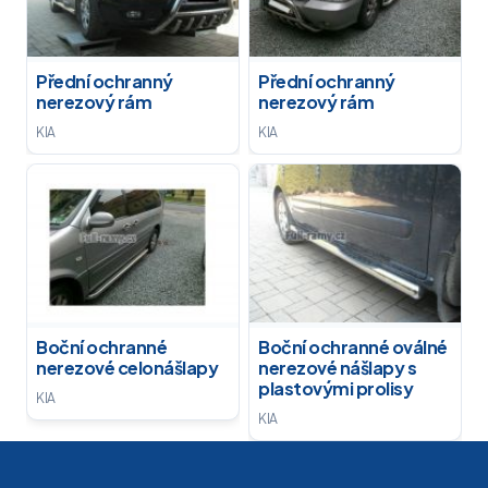
Přední ochranný
Přední ochranný
nerezový rám
nerezový rám
KIA
KIA
Boční ochranné
Boční ochranné oválné
nerezové celonášlapy
nerezové nášlapy s
plastovými prolisy
KIA
KIA