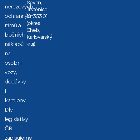
Seven,
nerezových
Trstěnice
ochranných
18, 353 01
(okres
rámů a
Cheb,
bočních
Karlovarský
nášlapů
kraj)
na
osobní
vozy,
dodávky
i
kamiony.
Dle
legislativy
ČR
zapisujeme