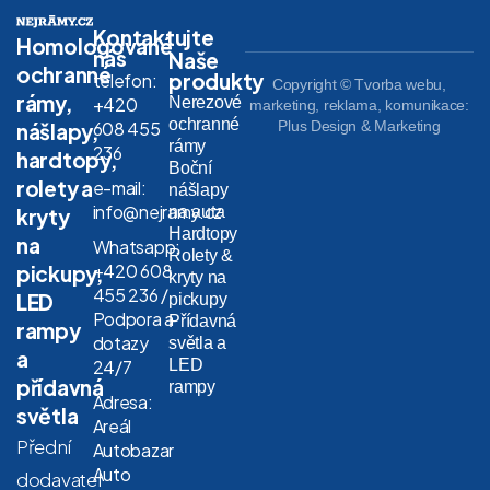
Kontaktujte
Homologované
nás
Naše
ochranné
produkty
telefon:
Copyright © Tvorba webu,
rámy,
Nerezové
+420
marketing, reklama, komunikace:
ochranné
608 455
Plus Design & Marketing
nášlapy,
rámy
236
hardtopy,
Boční
rolety a
e-mail:
nášlapy
info@nejramy.cz
na auta
kryty
Hardtopy
na
Whatsapp:
Rolety &
+420 608
pickupy,
kryty na
455 236 /
LED
pickupy
Podpora a
Přídavná
rampy
dotazy
světla a
a
LED
24/7
přídavná
rampy
Adresa:
světla
Areál
Přední
Autobazar
Auto
dodavatel