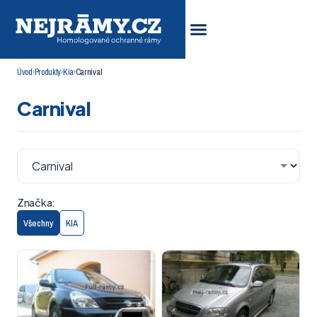
Úvod
›
Produkty
›
Kia
›
Carnival
Carnival
Značka:
Všechny
KIA