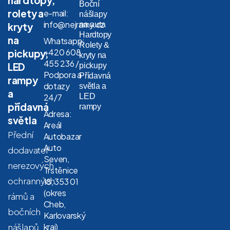
Boční
rolety a
e-mail:
nášlapy
info@nejramy.cz
na auta
kryty
Hardtopy
na
Whatsapp:
Rolety &
+420 608
pickupy,
kryty na
455 236 /
LED
pickupy
Podpora a
Přídavná
rampy
dotazy
světla a
a
LED
24/7
přídavná
rampy
Adresa:
světla
Areál
Přední
Autobazar
Auto
dodavatel
Seven,
nerezových
Trstěnice
ochranných
18, 353 01
(okres
rámů a
Cheb,
bočních
Karlovarský
nášlapů
kraj)