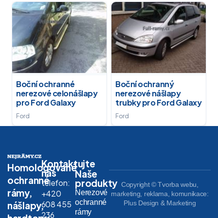
Boční ochranné
Boční ochranný
nerezové celonášlapy
nerezové nášlapy
pro Ford Galaxy
trubky pro Ford Galaxy
Ford
Ford
Kontaktujte
Homologované
nás
Naše
ochranné
produkty
telefon:
Copyright © Tvorba webu,
rámy,
Nerezové
+420
marketing, reklama, komunikace:
ochranné
608 455
Plus Design & Marketing
nášlapy,
rámy
236
hardtopy,