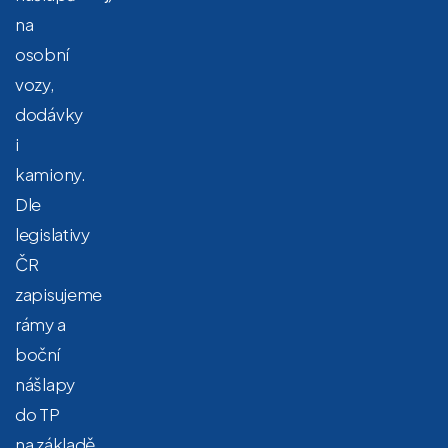
na
osobní
vozy,
dodávky
i
kamiony.
Dle
legislativy
ČR
zapisujeme
rámy a
boční
nášlapy
do TP
na základě