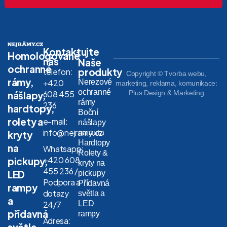
Kontaktujte
Homologované
nás
Naše
ochranné
produkty
telefon:
Copyright © Tvorba webu,
rámy,
Nerezové
+420
marketing, reklama, komunikace:
ochranné
608 455
Plus Design & Marketing
nášlapy,
rámy
236
hardtopy,
Boční
rolety a
e-mail:
nášlapy
info@nejramy.cz
na auta
kryty
Hardtopy
na
Whatsapp:
Rolety &
+420 608
pickupy,
kryty na
455 236 /
LED
pickupy
Podpora a
Přídavná
rampy
dotazy
světla a
a
LED
24/7
přídavná
rampy
Adresa:
světla