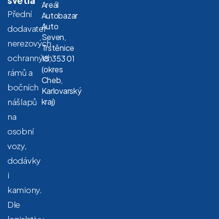
Areál
Přední
Autobazar
Auto
dodavatel
Seven,
nerezových
Trstěnice
ochranných
18, 353 01
(okres
rámů a
Cheb,
bočních
Karlovarský
nášlapů
kraj)
na
osobní
vozy,
dodávky
i
kamiony.
Dle
legislativy