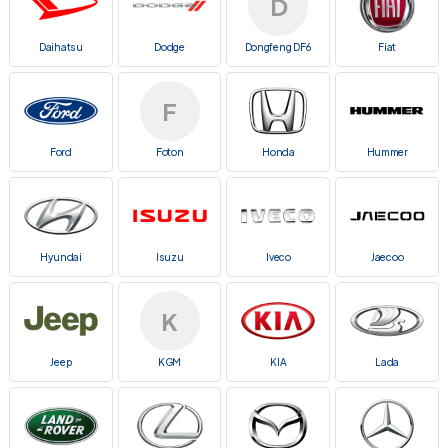
D
Daihatsu
Dodge
Dongfeng DF6
Fiat
F
Ford
Foton
Honda
Hummer
Hyundai
Isuzu
Iveco
Jaecoo
K
Jeep
KGM
KIA
Lada