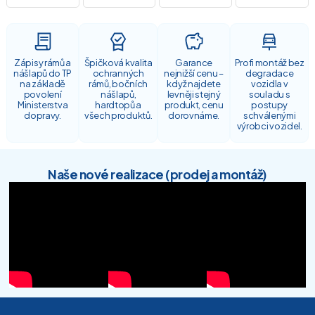
Zápisy rámů a
Špičková kvalita
Garance
Profi montáž bez
nášlapů do TP
ochranných
nejnižší cenu –
degradace
na základě
rámů, bočních
když najdete
vozidla v
povolení
nášlapů,
levněji stejný
souladu s
Ministerstva
hardtopů a
produkt, cenu
postupy
dopravy.
všech produktů.
dorovnáme.
schválenými
výrobci vozidel.
Naše nové realizace (prodej a montáž)