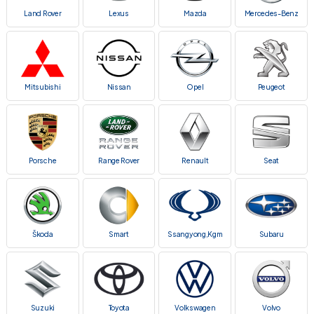
Land Rover
Lexus
Mazda
Mercedes-Benz
Mitsubishi
Nissan
Opel
Peugeot
Porsche
Range Rover
Renault
Seat
Škoda
Smart
Ssangyong,Kgm
Subaru
Suzuki
Toyota
Volkswagen
Volvo