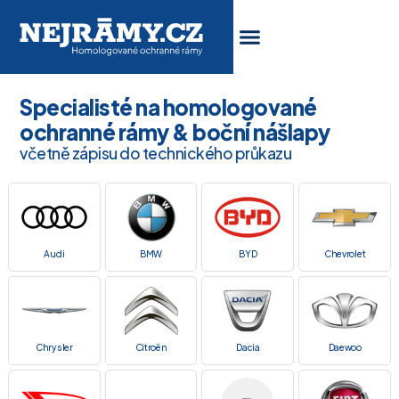
Specialisté na homologované
ochranné rámy & boční nášlapy
včetně zápisu do technického průkazu
Audi
BMW
BYD
Chevrolet
Chrysler
Citroën
Dacia
Daewoo