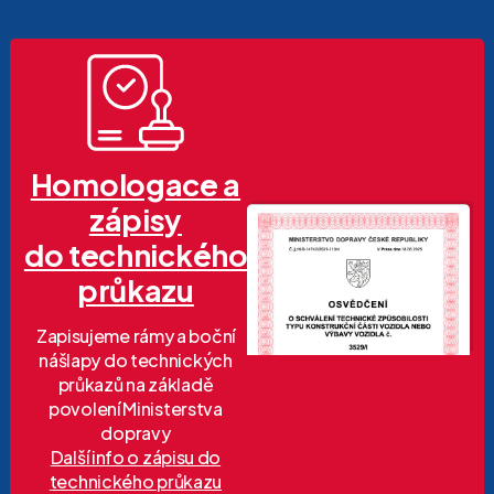
Homologace a
zápisy
do technického
průkazu
Zapisujeme rámy a boční
nášlapy do technických
průkazů na základě
povolení Ministerstva
dopravy
Další info o zápisu do
technického průkazu