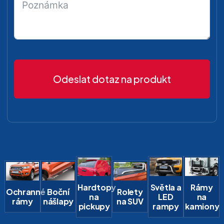
Odeslat dotaz na produkt
Hardtopy
Světla a
Rámy
Ochranné
Boční
Rolety
na
LED
na
rámy
nášlapy
na SUV
pickupy
rampy
kamiony