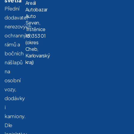
Areál
Přední
Autobazar
Auto
dodavatel
Seven,
nerezových
Trstěnice
ochranných
18, 353 01
(okres
rámů a
Cheb,
bočních
Karlovarský
nášlapů
kraj)
na
osobní
vozy,
dodávky
i
kamiony.
Dle
legislativy