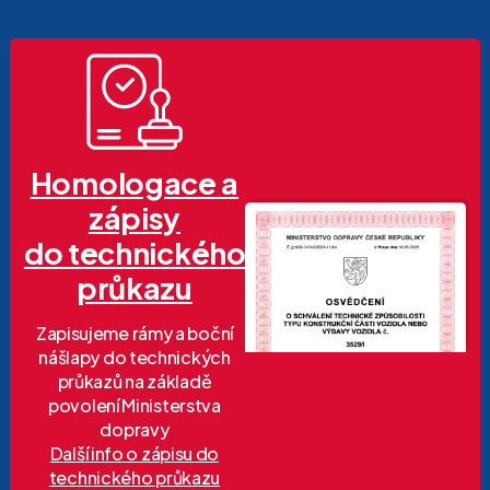
Homologace a
zápisy
do technického
průkazu
Zapisujeme rámy a boční
nášlapy do technických
průkazů na základě
povolení Ministerstva
dopravy
Další info o zápisu do
technického průkazu