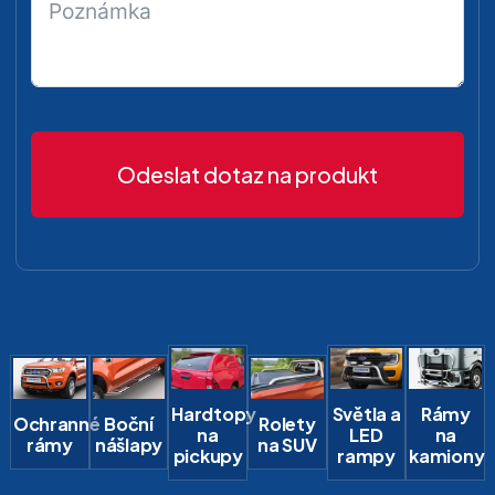
Odeslat dotaz na produkt
Hardtopy
Světla a
Rámy
Ochranné
Boční
Rolety
na
LED
na
rámy
nášlapy
na SUV
pickupy
rampy
kamiony