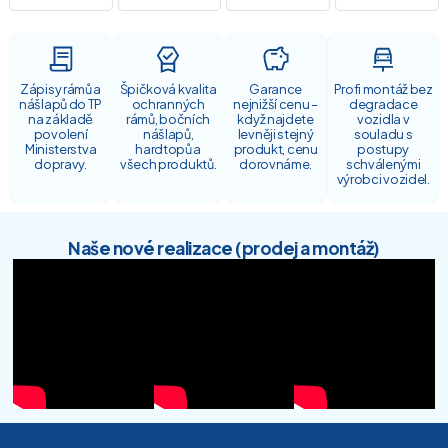
Zápisy rámů a
Špičková kvalita
Garance
Profi montáž bez
nášlapů do TP
ochranných
nejnižší cenu –
degradace
na základě
rámů, bočních
když najdete
vozidla v
povolení
nášlapů,
levněji stejný
souladu s
Ministerstva
hardtopů a
produkt, cenu
postupy
dopravy.
všech produktů.
dorovnáme.
schválenými
výrobci vozidel.
Naše nové realizace (prodej a montáž)