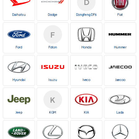
D
Daihatsu
Dodge
Dongfeng DF6
Fiat
F
Ford
Foton
Honda
Hummer
Hyundai
Isuzu
Iveco
Jaecoo
K
Jeep
KGM
KIA
Lada