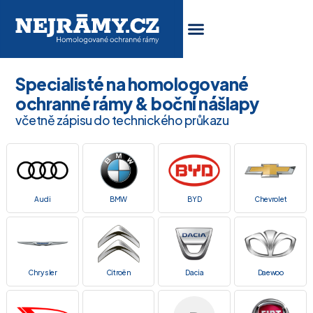
Specialisté na homologované
ochranné rámy & boční nášlapy
včetně zápisu do technického průkazu
Audi
BMW
BYD
Chevrolet
Chrysler
Citroën
Dacia
Daewoo