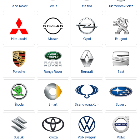
Land Rover
Lexus
Mazda
Mercedes-Benz
Mitsubishi
Nissan
Opel
Peugeot
Porsche
Range Rover
Renault
Seat
Škoda
Smart
Ssangyong,Kgm
Subaru
Suzuki
Toyota
Volkswagen
Volvo