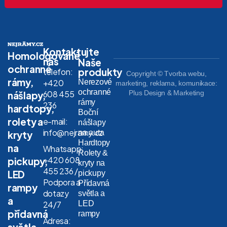
Kontaktujte
Homologované
nás
Naše
ochranné
produkty
telefon:
Copyright © Tvorba webu,
rámy,
Nerezové
+420
marketing, reklama, komunikace:
ochranné
608 455
Plus Design & Marketing
nášlapy,
rámy
236
hardtopy,
Boční
rolety a
e-mail:
nášlapy
info@nejramy.cz
na auta
kryty
Hardtopy
na
Whatsapp:
Rolety &
+420 608
pickupy,
kryty na
455 236 /
LED
pickupy
Podpora a
Přídavná
rampy
dotazy
světla a
a
LED
24/7
přídavná
rampy
Adresa:
světla