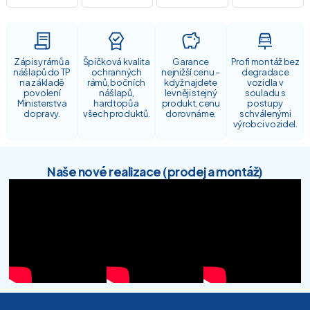
Zápisy rámů a
Špičková kvalita
Garance
Profi montáž bez
nášlapů do TP
ochranných
nejnižší cenu –
degradace
na základě
rámů, bočních
když najdete
vozidla v
povolení
nášlapů,
levněji stejný
souladu s
Ministerstva
hardtopů a
produkt, cenu
postupy
dopravy.
všech produktů.
dorovnáme.
schválenými
výrobci vozidel.
Naše nové realizace (prodej a montáž)