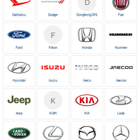
D
Daihatsu
Dodge
Dongfeng DF6
Fiat
F
Ford
Foton
Honda
Hummer
Hyundai
Isuzu
Iveco
Jaecoo
K
Jeep
KGM
KIA
Lada