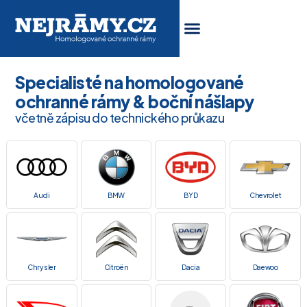
Specialisté na homologované
ochranné rámy & boční nášlapy
včetně zápisu do technického průkazu
Audi
BMW
BYD
Chevrolet
Chrysler
Citroën
Dacia
Daewoo