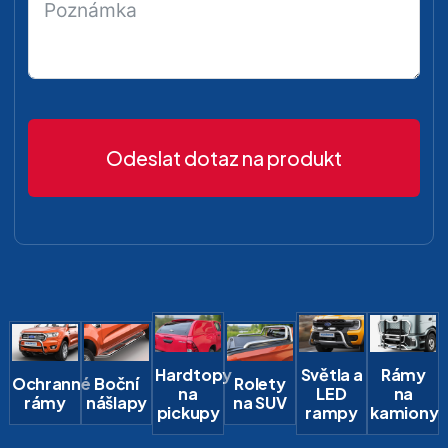
Odeslat dotaz na produkt
Hardtopy
Světla a
Rámy
Ochranné
Boční
Rolety
na
LED
na
rámy
nášlapy
na SUV
pickupy
rampy
kamiony