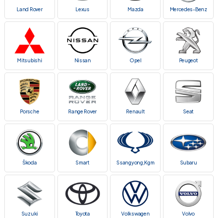
Land Rover
Lexus
Mazda
Mercedes-Benz
Mitsubishi
Nissan
Opel
Peugeot
Porsche
Range Rover
Renault
Seat
Škoda
Smart
Ssangyong,Kgm
Subaru
Suzuki
Toyota
Volkswagen
Volvo