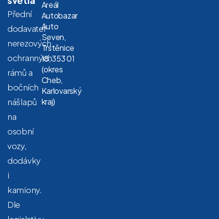
Areál
Přední
Autobazar
Auto
dodavatel
Seven,
nerezových
Trstěnice
ochranných
18, 353 01
(okres
rámů a
Cheb,
bočních
Karlovarský
nášlapů
kraj)
na
osobní
vozy,
dodávky
i
kamiony.
Dle
legislativy