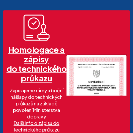
Homologace a
zápisy
do technického
průkazu
Zapisujeme rámy a boční
nášlapy do technických
průkazů na základě
povolení Ministerstva
dopravy
Další info o zápisu do
technického průkazu