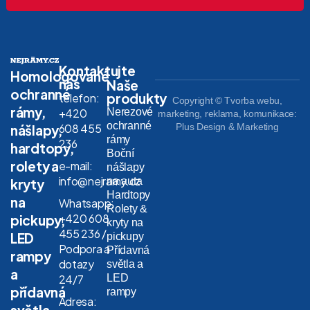
Kontaktujte
Homologované
nás
Naše
ochranné
produkty
telefon:
Copyright © Tvorba webu,
rámy,
Nerezové
+420
marketing, reklama, komunikace:
ochranné
608 455
Plus Design & Marketing
nášlapy,
rámy
236
hardtopy,
Boční
rolety a
e-mail:
nášlapy
info@nejramy.cz
na auta
kryty
Hardtopy
na
Whatsapp:
Rolety &
+420 608
pickupy,
kryty na
455 236 /
LED
pickupy
Podpora a
Přídavná
rampy
dotazy
světla a
a
LED
24/7
přídavná
rampy
Adresa:
světla