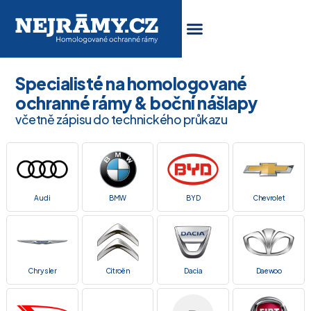
Specialisté na homologované
ochranné rámy & boční nášlapy
včetně zápisu do technického průkazu
Audi
BMW
BYD
Chevrolet
Chrysler
Citroën
Dacia
Daewoo