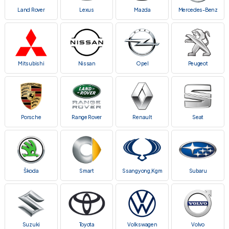
Land Rover
Lexus
Mazda
Mercedes-Benz
Mitsubishi
Nissan
Opel
Peugeot
Porsche
Range Rover
Renault
Seat
Škoda
Smart
Ssangyong,Kgm
Subaru
Suzuki
Toyota
Volkswagen
Volvo