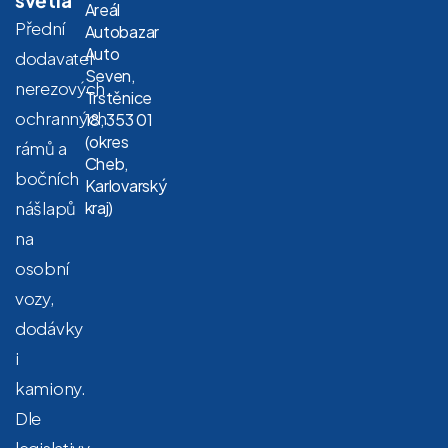
Areál
Přední
Autobazar
Auto
dodavatel
Seven,
nerezových
Trstěnice
ochranných
18, 353 01
(okres
rámů a
Cheb,
bočních
Karlovarský
nášlapů
kraj)
na
osobní
vozy,
dodávky
i
kamiony.
Dle
legislativy