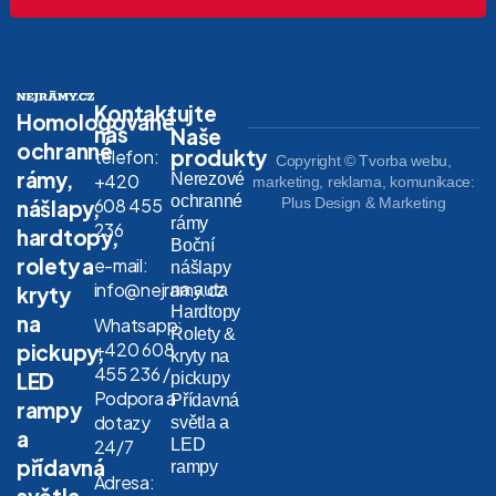
Kontaktujte
Homologované
nás
Naše
ochranné
produkty
telefon:
Copyright © Tvorba webu,
rámy,
Nerezové
+420
marketing, reklama, komunikace:
ochranné
608 455
Plus Design & Marketing
nášlapy,
rámy
236
hardtopy,
Boční
rolety a
e-mail:
nášlapy
info@nejramy.cz
na auta
kryty
Hardtopy
na
Whatsapp:
Rolety &
+420 608
pickupy,
kryty na
455 236 /
LED
pickupy
Podpora a
Přídavná
rampy
dotazy
světla a
a
LED
24/7
přídavná
rampy
Adresa:
světla