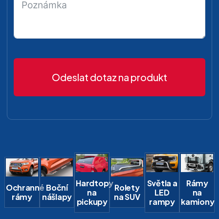
Odeslat dotaz na produkt
Hardtopy
Světla a
Rámy
Ochranné
Boční
Rolety
na
LED
na
rámy
nášlapy
na SUV
pickupy
rampy
kamiony