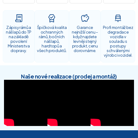
Zápisy rámů a
Špičková kvalita
Garance
Profi montáž bez
nášlapů do TP
ochranných
nejnižší cenu –
degradace
na základě
rámů, bočních
když najdete
vozidla v
povolení
nášlapů,
levněji stejný
souladu s
Ministerstva
hardtopů a
produkt, cenu
postupy
dopravy.
všech produktů.
dorovnáme.
schválenými
výrobci vozidel.
Naše nové realizace (prodej a montáž)