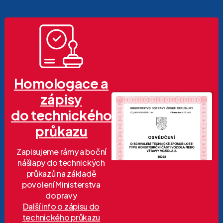
Homologace a
zápisy
do technického
průkazu
Zapisujeme rámy a boční
nášlapy do technických
průkazů na základě
povolení Ministerstva
dopravy
Další info o zápisu do
technického průkazu