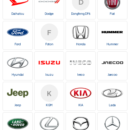
D
Daihatsu
Dodge
Dongfeng DF6
Fiat
F
Ford
Foton
Honda
Hummer
Hyundai
Isuzu
Iveco
Jaecoo
K
Jeep
KGM
KIA
Lada