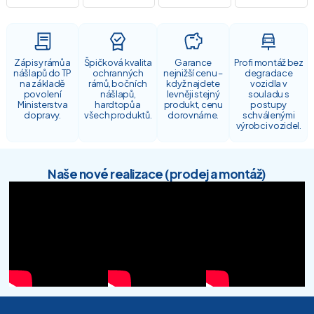
Zápisy rámů a
Špičková kvalita
Garance
Profi montáž bez
nášlapů do TP
ochranných
nejnižší cenu –
degradace
na základě
rámů, bočních
když najdete
vozidla v
povolení
nášlapů,
levněji stejný
souladu s
Ministerstva
hardtopů a
produkt, cenu
postupy
dopravy.
všech produktů.
dorovnáme.
schválenými
výrobci vozidel.
Naše nové realizace (prodej a montáž)