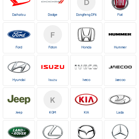
D
Daihatsu
Dodge
Dongfeng DF6
Fiat
F
Ford
Foton
Honda
Hummer
Hyundai
Isuzu
Iveco
Jaecoo
K
Jeep
KGM
KIA
Lada