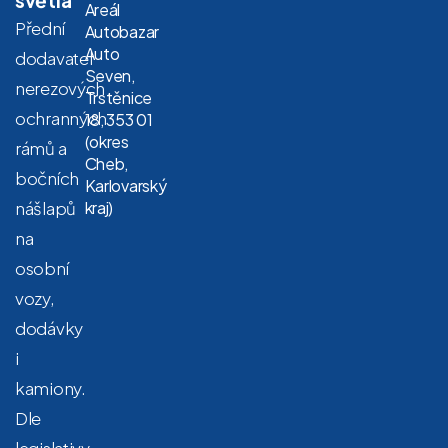
Areál
Přední
Autobazar
Auto
dodavatel
Seven,
nerezových
Trstěnice
ochranných
18, 353 01
(okres
rámů a
Cheb,
bočních
Karlovarský
nášlapů
kraj)
na
osobní
vozy,
dodávky
i
kamiony.
Dle
legislativy