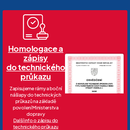
Homologace a
zápisy
do technického
průkazu
Zapisujeme rámy a boční
nášlapy do technických
průkazů na základě
povolení Ministerstva
dopravy
Další info o zápisu do
technického průkazu