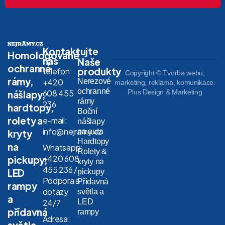
Kontaktujte
Homologované
nás
Naše
ochranné
produkty
telefon:
Copyright © Tvorba webu,
rámy,
Nerezové
+420
marketing, reklama, komunikace:
ochranné
608 455
Plus Design & Marketing
nášlapy,
rámy
236
hardtopy,
Boční
rolety a
e-mail:
nášlapy
info@nejramy.cz
na auta
kryty
Hardtopy
na
Whatsapp:
Rolety &
+420 608
pickupy,
kryty na
455 236 /
LED
pickupy
Podpora a
Přídavná
rampy
dotazy
světla a
a
LED
24/7
přídavná
rampy
Adresa:
světla