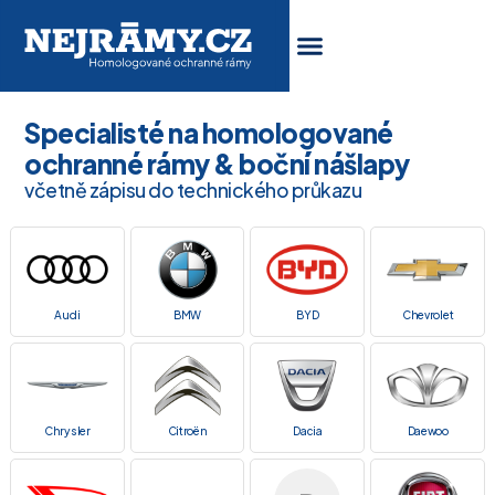
Specialisté na homologované
ochranné rámy & boční nášlapy
včetně zápisu do technického průkazu
Audi
BMW
BYD
Chevrolet
Chrysler
Citroën
Dacia
Daewoo