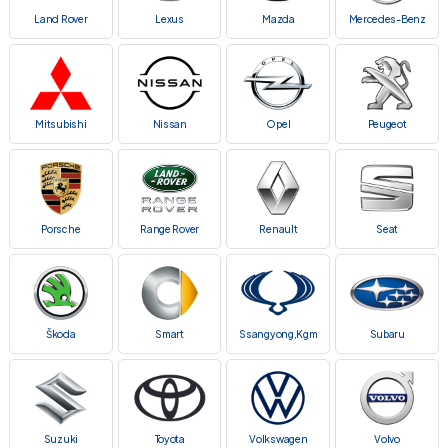
Land Rover
Lexus
Mazda
Mercedes-Benz
Mitsubishi
Nissan
Opel
Peugeot
Porsche
Range Rover
Renault
Seat
Škoda
Smart
Ssangyong,Kgm
Subaru
Suzuki
Toyota
Volkswagen
Volvo