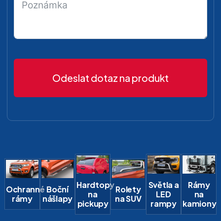
Odeslat dotaz na produkt
Hardtopy
Světla a
Rámy
Ochranné
Boční
Rolety
na
LED
na
rámy
nášlapy
na SUV
pickupy
rampy
kamiony