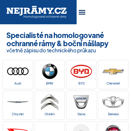
Specialisté na homologované
ochranné rámy & boční nášlapy
včetně zápisu do technického průkazu
Audi
BMW
BYD
Chevrolet
Chrysler
Citroën
Dacia
Daewoo