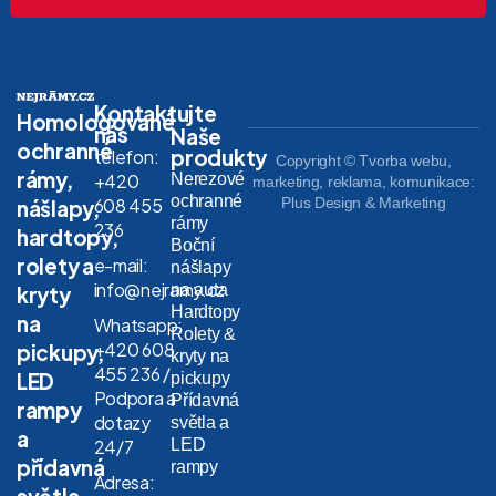
Kontaktujte
Homologované
nás
Naše
ochranné
produkty
telefon:
Copyright © Tvorba webu,
rámy,
Nerezové
+420
marketing, reklama, komunikace:
ochranné
608 455
Plus Design & Marketing
nášlapy,
rámy
236
hardtopy,
Boční
rolety a
e-mail:
nášlapy
info@nejramy.cz
na auta
kryty
Hardtopy
na
Whatsapp:
Rolety &
+420 608
pickupy,
kryty na
455 236 /
LED
pickupy
Podpora a
Přídavná
rampy
dotazy
světla a
a
LED
24/7
přídavná
rampy
Adresa:
světla