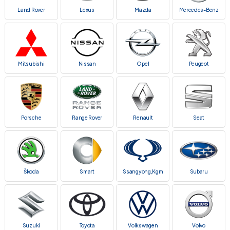
Land Rover
Lexus
Mazda
Mercedes-Benz
Mitsubishi
Nissan
Opel
Peugeot
Porsche
Range Rover
Renault
Seat
Škoda
Smart
Ssangyong,Kgm
Subaru
Suzuki
Toyota
Volkswagen
Volvo