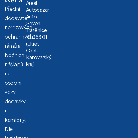
Areál
Přední
Autobazar
Auto
dodavatel
Seven,
nerezových
Trstěnice
ochranných
18, 353 01
(okres
rámů a
Cheb,
bočních
Karlovarský
nášlapů
kraj)
na
osobní
vozy,
dodávky
i
kamiony.
Dle
legislativy