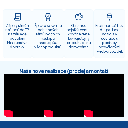
Zápisy rámů a
Špičková kvalita
Garance
Profi montáž bez
nášlapů do TP
ochranných
nejnižší cenu –
degradace
na základě
rámů, bočních
když najdete
vozidla v
povolení
nášlapů,
levněji stejný
souladu s
Ministerstva
hardtopů a
produkt, cenu
postupy
dopravy.
všech produktů.
dorovnáme.
schválenými
výrobci vozidel.
Naše nové realizace (prodej a montáž)