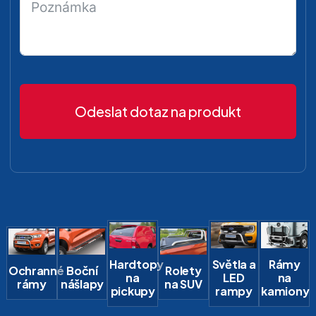
Odeslat dotaz na produkt
Hardtopy
Světla a
Rámy
Ochranné
Boční
Rolety
na
LED
na
rámy
nášlapy
na SUV
pickupy
rampy
kamiony