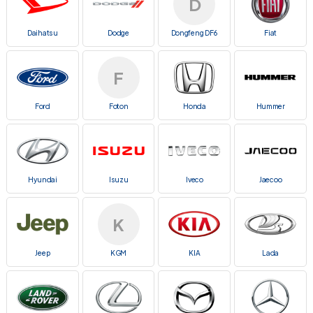
D
Daihatsu
Dodge
Dongfeng DF6
Fiat
F
Ford
Foton
Honda
Hummer
Hyundai
Isuzu
Iveco
Jaecoo
K
Jeep
KGM
KIA
Lada