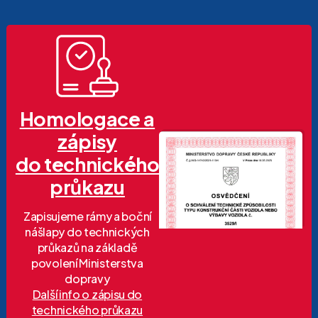
Homologace a
zápisy
do technického
průkazu
Zapisujeme rámy a boční
nášlapy do technických
průkazů na základě
povolení Ministerstva
dopravy
Další info o zápisu do
technického průkazu