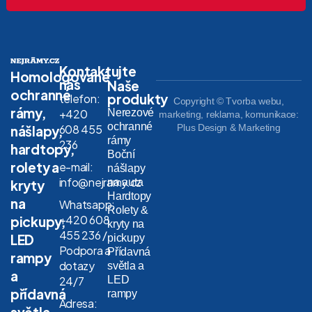
Kontaktujte
Homologované
nás
Naše
ochranné
produkty
telefon:
Copyright © Tvorba webu,
rámy,
Nerezové
+420
marketing, reklama, komunikace:
ochranné
608 455
Plus Design & Marketing
nášlapy,
rámy
236
hardtopy,
Boční
rolety a
e-mail:
nášlapy
info@nejramy.cz
na auta
kryty
Hardtopy
na
Whatsapp:
Rolety &
+420 608
pickupy,
kryty na
455 236 /
LED
pickupy
Podpora a
Přídavná
rampy
dotazy
světla a
a
LED
24/7
přídavná
rampy
Adresa:
světla