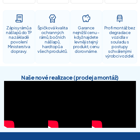
Zápisy rámů a
Špičková kvalita
Garance
Profi montáž bez
nášlapů do TP
ochranných
nejnižší cenu –
degradace
na základě
rámů, bočních
když najdete
vozidla v
povolení
nášlapů,
levněji stejný
souladu s
Ministerstva
hardtopů a
produkt, cenu
postupy
dopravy.
všech produktů.
dorovnáme.
schválenými
výrobci vozidel.
Naše nové realizace (prodej a montáž)