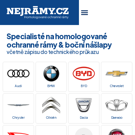
Specialisté na homologované
ochranné rámy & boční nášlapy
včetně zápisu do technického průkazu
Audi
BMW
BYD
Chevrolet
Chrysler
Citroën
Dacia
Daewoo