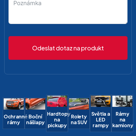
Odeslat dotaz na produkt
Hardtopy
Světla a
Rámy
Ochranné
Boční
Rolety
na
LED
na
rámy
nášlapy
na SUV
pickupy
rampy
kamiony