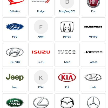
D
Daihatsu
Dodge
Dongfeng DF6
Fiat
F
Ford
Foton
Honda
Hummer
Hyundai
Isuzu
Iveco
Jaecoo
K
Jeep
KGM
KIA
Lada