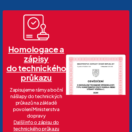
Homologace a
zápisy
do technického
průkazu
Zapisujeme rámy a boční
nášlapy do technických
průkazů na základě
povolení Ministerstva
dopravy
Další info o zápisu do
technického průkazu